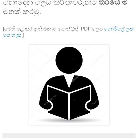
නොදෙන ලෙස කර්තෘවරුන්ට
තරයේ ම
මතක් කරමු.
[මෙහි පළ කර ඇති ඕනෑම පොත් 2ක්, PDF ලෙස
නොමිලේ ලබා
ගත හැක
.]