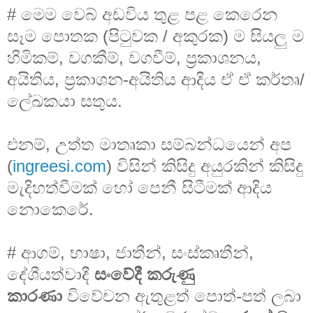
# මෙම වෙබ් අඩවිය තුළ පළ කෙරෙන
සෑම පොතක (පිටුවක / අකුරක) ම සියලු ම
හිමිකම්, වගකීම්, වගවීම්, ප්‍රකාශනය,
අයිතිය, ප්‍රකාශන-අයිතිය ආදිය ඒ ඒ කර්තෘ/
ලේඛකයා සතුය.
එනම්, උත්ත මාතෘකා සම්බන්ධයෙන් අප
(
ingreesi.com
) විසින් කිසිදු අයුරකින් කිසිදු
මැදිහත්වීමක් හෝ පෙනී සිටීමක් ආදිය
නොකෙරේ.
# ආගම්, භාෂා, ජාතීන්, සංස්කෘතීන්,
දේශීයත්වාදී
සංවේදී කරුණු
කාරණා
විවේචන ඇතුළත් පොත්-පත් ලබා