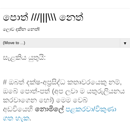
පොත් ///|||\\\ නෙත්
ලොව දකින නෙත්!
▼
සැළකිය යුතුයි:
# ඔබත් දක්ෂ-අප්‍රසිද්ධ කතෘවරයෙකු නම්,
ඔබේ පොත්-පත් (අප ලවා ම යතුරුලියනය
කරවාගෙන හෝ) මෙම වෙබ්
අඩවියෙහි
නොමිලේ
පළකරවා/විකුණා
ගත හැක
.