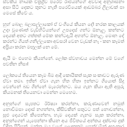
ස්වකීය නායක චිත්‍රග්‍රීව පරෙවි රාජයන්ගේ අවවාද අනුශාසනා
අසා සිටි දෙකට තුනට නැති පරෙවියෙක් ආඩම්බර ලීලාවක් පා
මෙසේ කීවේ ය.
හුහ් බොල බලාපල්ලාකෝ ඒ වංගියේ කියන දේ! නරක කාලයක්
උදා වුණොත් වැඩිහිටියන්ගේ උපදෙස් ගන්ට ඕනෑලු. කන්නට
දෙයක් අතට ගත්තත් මේක කන්ටදැයි අහන්ට ඕනෑලු. මොන දේ
කරන්ට ගියත් ගනිල්ලකො අවසර! වෙන වැඩක් නෑ - කන කෑමත්
අප්‍රියා කරන මඟුලක් නෙ මේ.
ඇයි මං එහෙම කියන්නේ. ලෝක ස්වභාවය මෙන්න මේ වගේ
පවතින නිසා!
ලෝකයේ තියෙන කෑම බීම ආදී කොයිකත් සැක සංකාවට ඇරුණ
ඒවා තමා. ඉතින් ඒවා ගැන හිත හිතා ඉන්නට ගියොත් සිදු
වෙන්නේ බඩ ගින්නේ මැරෙන්නට. ඔය ගැන කියා ඇති අපූරු
කියමනක් තියෙනවා මෙන්න මෙහෙම.
අනුන්ගේ සැපතට ඊර්ෂ්‍යා කරන්නා, කරුණාවෙන් නමුත්
නොවිමසා දොස් නගන්නා, කිසිවකින් සතුටට පත් නොවන්නා,
සුළු දෙයටත් කිපෙන්නා, හැම දෙයක් ගැනම සැක කරන්නා,
අනුන්ගෙන් යැපෙන්නා කියන අය ජීවිතයේ අන්තය දක්වාම දුක්
විඳින පිරිසක්. ඔන්න ඔය වගේ ලොකුකම් පෙන්වමින් අහංකාර