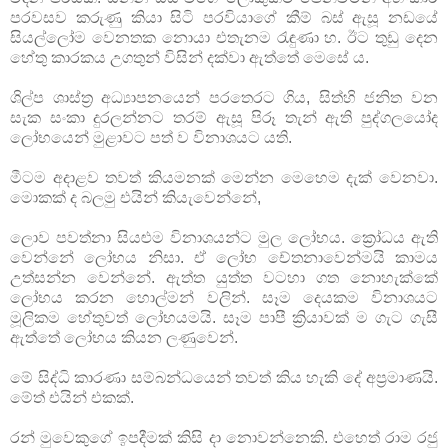
පරවසව කරුණු කියා සිටි පරවියාගේ කීම් බස් ඇසූ නඩයේ
සියල්ලෝම වෙනතක නොයා එතැනම රැඳුණා හ. ඊට තුඩු දෙන
හේතු කාරකය උගතුන් විසින් දක්වා ඇත්තේ මෙසේ ය.
ශිල්ප ශාස්ත්‍ර අධ්‍යාපනයෙන් පරතෙරට ගිය, සිත්හි ජනිත වන
සැක සංකා දුරලන්නට තරම් ඇසූ පිරූ තැන් ඇති පුද්ගලයෝද
ලෝභයෙන් මුළාවට පත් ව විනාශයට යති.
මීටම අදාළව තවත් කියමනක් මෙන්න මෙහෙම දැක් වෙනවා.
මොකක් ද බලමු එයින් කියැවෙන්නේ,
ලොව පවත්නා සියළුම විනාශයන්ට මුල ලෝභය. ක්‍රෝධය ඇති
වෙන්නේ ලෝභය නිසා. ඒ ලෝභ චේතනාවෙන්මයි කාමය
උත්සන්න වෙන්නේ. ඇත්ත යුත්ත වටහා ගත නොහැක්කේ
ලෝභය කරන හොල්මන් වලින්. සෑම දෙයකම විනාශයට
මූලිකම හේතුවත් ලෝභයමයි. සෑම පාපී ක්‍රියාවක් ම ගැට ගැසී
ඇත්තේ ලෝභය කියන ලණුවෙන්.
මේ සිද්ධි කාරණා සම්බන්ධයෙන් තවත් කිය හැකි දේ අප්‍රමාණයි.
මේත් එයින් එකක්.
රන් මුවෙකුගේ ඉපදීමක් කිසි දා නොවන්නෙකි. එහෙත් රාම රජු