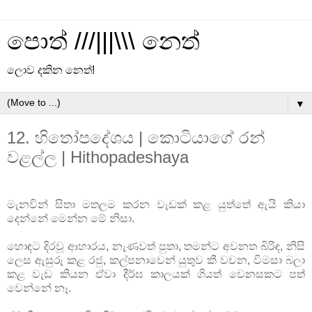
පොත් ///|||\\\ නෙත්
ලොව දකින නෙත්!
▼
12. හිතෝපදේශය | කොටියාගේ රන්
වළල්ල | Hithopadeshaya
මැනවින් සිතා මතලම කරන වැඩක් කළ යුත්තේ ඇයි කියා
දෙන්නේ මෙන්න මේ නිසා.
හොඳට දිරවූ ආහාරය, නැණවත් පුතා, තමන්ට අවනත බිරිඳ, නිසි
ලෙස ඇසුරු කළ රජු, කල්පනාවෙන් යුතුව කී වචන, විමසා බලා
කළ වැඩ කියන ඒවා දීර්ඝ කාලයක් ගියත් වෙනසකට පත්
වෙන්නේ නෑ.