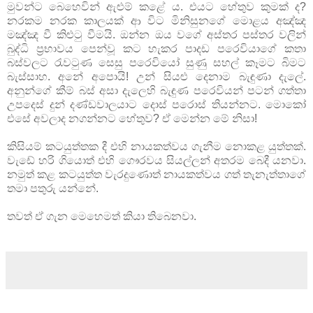
මුවන්ට බෙහෙවින් ඇළුම් කළේ ය. එයට හේතුව කුමක් ද?
නරකම නරක කාලයක් ආ විට මිනිසුනගේ මොළය අඤ්ඤ
මඤ්ඤ වී කිළුටු වීමයි. ඔන්න ඔය වගේ අස්තර පස්තර වලින්
බුද්ධි ප්‍රභාවය පෙන්වූ කට හැකර පාදඩ පරෙවියාගේ කතා
බස්වලට රැවටුණ සෙසු පරෙවියෝ සුණු සහල් කෑමට බිමට
බැස්සාහ. අනේ අපොයි! උන් සියළු දෙනාම බැඳුණා දැලේ.
අනුන්ගේ කීම් බස් අසා දැලෙහි බැඳුණ පරෙවියන් පටන් ගත්තා
උපදෙස් දුන් දණ්ඩවාලයාට දොස් පරොස් තියන්නට. මොකෝ
එසේ අවලාද නගන්නට හේතුව? ඒ මෙන්න මේ නිසා!
කිසියම් කටයුත්තක දී එහි නායකත්වය ගැනීම නොකළ යුත්තක්.
වැඩේ හරි ගියොත් එහි ගෞරවය සියල්ලන් අතරම බෙදී යනවා.
නමුත් කළ කටයුත්ත වැරදුණොත් නායකත්වය ගත් තැනැත්තාගේ
තමා පතුරු යන්නේ.
තවත් ඒ ගැන මෙහෙමත් කියා තිබෙනවා.