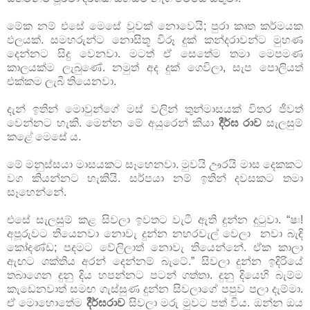
මේක නම් එසේ මෙසේ වූවක් නොවෙයි; පුරා කෘත කර්මයක
ඵලයක්. සමහරුන්ට නොසිතූ විරූ දුක් කන්දරාවන්ට මුහණ
දෙන්නට සිදු වෙනවා. මටත් ඒ සෙතේම තමා මෙපමණ
කාලයක්ම ලැබුණේ. නමුත් අද දුක් ගෙවිලා, සැප පොලියත්
එක්කම ලැබී තියෙනවා.
දැන් ඉතින් මොවුන්ගේ මස් වලින් තුන්මාසයක් විතර ජීවත්
වෙන්නට හැකි. මෙන්න මේ අයුරෙන් කියා
දීර්ඝ රාව
සැලසුම්
කළේ මෙසේ ය.
මේ මනුස්සයා මාසයකට සෑහෙනවා. මුවයි ඌරයි මාස දෙකකට
වග කියන්නට හැකියි. සර්පයා නම් ඉතින් දවසකට තමා
සෑහෙන්නේ.
එසේ සැලසුම් කළ සිවලා ඉවතට වැටී ඇති දුන්න දුටුවා. “ෂඃ!
අපූරුවට තියෙනවා නොවැ දුන්න නහරවැල් වෙලා නවා බැඳි
කෝදණ්ඩ; පදමට වේලිලාත් නොවැ තියෙන්නේ. ඒක කාලා
ඇඟට ශක්තිය අරන් දෙන්නම් බැටේ.” සිවලා දුන්න ඉදිරියේ
තබාගෙන දුනු දිය හපන්නට පටන් ගත්තා. දුනු දියෙහි බැම්ම
කැඩෙනවාත් සමඟ ගැස්සුණ දුන්න සිවලාගේ පපුව පලා දැම්මා.
ඒ මොහොතේම
දීර්ඝරාව
සිවලා මරු මුවට පත් විය. ඔන්න ඔය