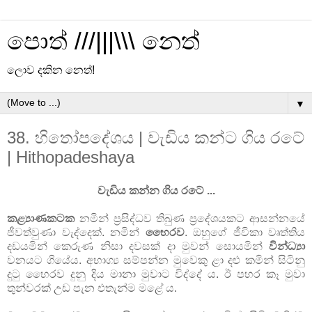
පොත් ///|||\\\ නෙත්
ලොව දකින නෙත්!
▼
38. හිතෝපදේශය | වැඩිය කන්ට ගිය රටේ
| Hithopadeshaya
වැඩිය කන්න ගිය රටේ ...
කළ්‍යාණකටක
නමින් ප්‍රසිද්ධව තිබුණ ප්‍රදේශයකට ආසන්නයේ
ජීවත්වුණා වැද්දෙක්. නමින්
භෛරව
. ඔහුගේ ජීවිකා වෘත්තිය
දඩයමින් කෙරුණ නිසා දවසක් දා මුවන් සොයමින්
වින්ධ්‍යා
වනයට ගියේය. අභාග්‍ය සම්පන්න මුවෙකු ළා දළු කමින් සිටිනු
දුටු භෛරව දුනු දිය මානා මුවාට විද්දේ ය. ඊ පහර කෑ මුවා
තුන්වරක් උඩ පැන එතැන්ම මළේ ය.