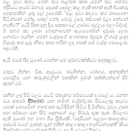
මළ මුවා කරට ගෙන සිය පැල්පත කරා යමින් සිටි බහිරව
ඉදිරියට ආවේ ඕනෑම දෙයක් දෙපලු කළ හැකි අඟක් ඇති බියකරු
පෙනුමකින් යුතු වල් ඌරෙකි. “මළ මුවා කෑමට කර තබාගෙන
සිටින්නේ මන්ද, තෙල් මන්ද මේරූ ඌරු තඩියාත් එළා ගන්නේ
නැතිව?” යැයි සිතා දුනු දිය සකසා වල් ඌරාට එල්ලය බලා විද්දේ.
ඊ පහර කෑ ඌරා වේදනාවෙන් ඇඹෙරෙමින් දරුණු ලෙස
ගොරවා පැන්න ගමන් වැද්දාගේ අංගජාතය (පුරුෂ ලිංගය) සුණු
විසුණු කර දැමූ නිසා, කපා හරින ලද ගසක් සේ වැද්දා පොළොව
බදා ගති.
ඇයි එසේ සිදු වුණේ මෙන්න මේ පූර්වෝක්තියට අනුකූලව,
වතුර, ගින්න, විෂ, ආයුධය, බඩගින්න, රෝගය, කන්දකින්
පෙරැළීම යන කරුණුවලින් එකකින් වුවත් සත්ත්වන්ගේ දිවි
තුරන් වේ.
පනින ලද පිමි වලට යටවී එතැනම සර්පයෙක් ද මළේ ය. ඔන්න
ඔය අතරේ
දීර්ඝරාව
යන නමින් හැදින්වුණ සිවලෙකු කෑමට
යමක් සොයමින් හතර අත ඇවිදිමින් සිටිය දී මිනිසා, මුවා, ඌරා
සහ සර්පයා යන සිව් දෙනාගේ මළ සිරුරු දැක ඇත. සිවලාට
ඇති වුණේ ඉහ වහා ගිය ප්‍රීතියකි. “දෙයියන් බැලුවා කාලෙකට
පස්සේ මගේ මූණත්. දැන් ඉතින් කාලා කාලා නැහියන්කෝ!” කියා
සිතමින්ම පූර්වා දර්ශක් සිහියට නැගී මෙසේ සිතුවා.