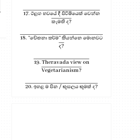
කතාවක්
කතාව
17. ඊළඟ භවයේ දී පිරිමියෙක් වෙන්න
කැමති ද?
18. “චේතනා කර්ම” කියන්නෙ මොනවට
ද?
19. Theravada view on
Vegetarianism?
20. ඉහළ ම පින / කුසලය කුමක් ද?