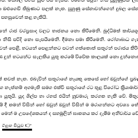
යි. සෙබල පිරිස සුළු විය හැකිය. එහෙත් ඔවුන් නිසි පුහුණුවක් ල
 ඔළුගෙඩි තිබුණාට පලක් නැත. පුහුණු සේනාවන්ගෙන් දුබල සේ
ම පහසුවෙන් කළ හැකියි.
 රාජ වරප්‍රසාද වලට භාජනය නො කිරීමෙනි. බුද්ධිමත් කාර්යශ
 නිසි පරිදි නො සැපයීමෙනි. දීමනා පමා කිරීමෙනි. රෝගාබාධ ග
ෙන් පෙළී, භටයන් පෙළන්නට පටන් ගත්තොත් සතුරන් පරාජය කිර
ුහුණ දුන් භටයන්ට සැලකිය යුතු තරමේ විවේක කාලයක් නො දුන්නො
යක් තවත් නැත. එබැවින් සතුරාගේ නෑයකු කෙසේ හෝ ඔවුන්ගේ ප්‍ර
නැත්නම් අගමැති සමග එක්වී සතුරාගේ රට තුළ විරෝධ ක්‍රියාමාර
තුයි. යුද ශිල්ප හා රහස් එයින් හුවමාරු කරගත හැකි වේ. මිතු
ේ දී තමන් විසින් හෝ ඔවුන් ඔවුන් විසින් ම මරාගන්නට අවශ්‍ය භ
්ටි මෙන් ම උපදේශකයන් ද සහමුලින් ඝාතනය කර දැමීම අනිවාර්ය වේ
ඊළඟ පිටුව 👉