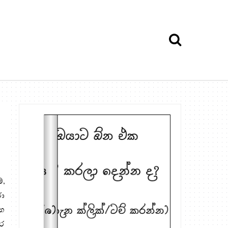
්,
රා
සහ
ර