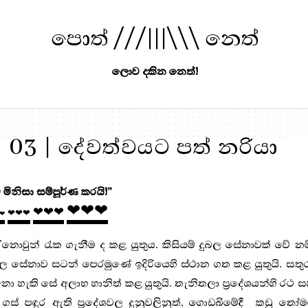
පොත් ///|||\\\ නෙත්
ලොව දකින නෙත්!
 03 | දේවත්වයට පත් නරියා
 මිනිසා සම්පූර්ණ කරයි!”
❤❤❤
❤❤❤
❤❤❤
❤
’නොවුන් රැක ගැනීම ද කළ යුතුය. කිසියම් දුබල සේනාවක් වේ නම
ල සේනාව සටන් පෙරමුණේ ඉදිරියෙහි ස්ථාන ගත කළ යුතුයි. සතු
ො හැකි සේ අලාභ හානිත් කළ යුතුයි. තැනිතලා ප්‍රදේශයන්හි රථ 
 ගස් පඳුර ඇති ප්‍රදේශවල දුනුවලිනුත්, ගොඩබිමේදී
කඩු තෝම