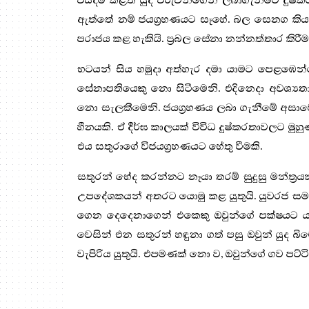
වියදම් කළත් යුද විරුවන්ගෙන් ලබාගැනීමට දුෂ්කර
ඇත්තේ නම් ජයග්‍රහණයට සෑහේ. බල සෙනග කියා
පරාජය කළ හැකියි. ප්‍රබල සේනා නන්නත්තාර කිරී
භටයන් සිය හමුදා අත්හැර දමා යාමට පෙළඹෙන්නේ
සේනාපතියෙකු නො සිටීමෙනි. එදිනෙදා අවශ්‍යතා
නො සැලකීමෙනි. ජයග්‍රහණය ලබා ගැනීමේ අසාව
හීනයකි. ඒ දීර්ඝ කාලයක් විවිධ දුෂ්කරතාවලට ම
එය සතුරාගේ විජයග්‍රහණයට හේතු වීමකි.
සතුරන් භේද කරන්නට නෑයා තරම් සුදුසු මන්ත්‍ර
උපදේශකයන් අතරට යොමු කළ යුතුයි. යුවරජ සමග 
ගෙන දෙදෙනාගෙන් එකෙකු ඔවුන්ගේ පක්ෂයට යා යු
වෙසින් එන සතුරන් හඳුනා ගත් පසු ඔවුන් යුද බිම
වැපිරිය යුතුයි. එපමණක් නො ව, ඔවුන්ගේ ගව පට