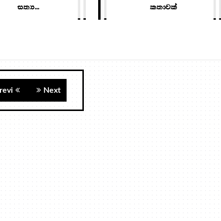
සත්‍ය...
කතාවක්
revi
Next