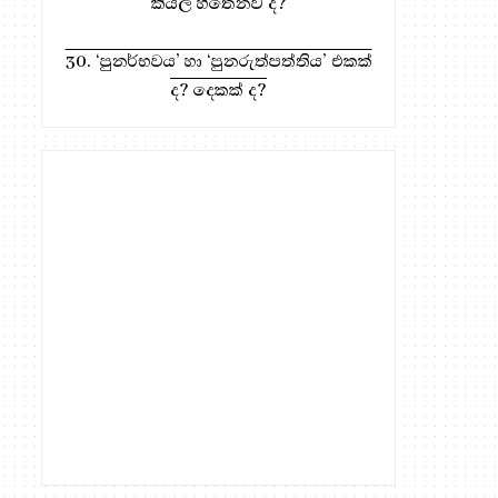
කියල හිතෙනව ද?
30. ‘පුනර්භවය’ හා ‘පුනරුත්පත්තිය’ එකක්
ද? දෙකක් ද?