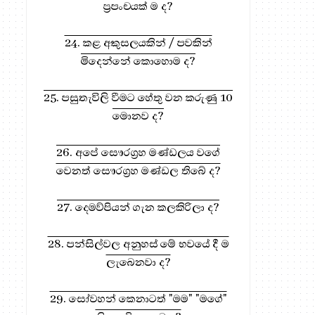
ප්‍රපංචයක් ම ද?
24. කළ අකුසලයකින් / පවකින්
මිදෙන්නේ කොහොම ද?
25. පසුතැවිලි වීමට හේතු වන කරුණු 10
මොනව ද?
26. අපේ සෞරග්‍රහ මණ්ඩලය වගේ
වෙනත් සෞරග්‍රහ මණ්ඩල තිබේ ද?
27. දෙමව්පියන් ගැන කලකිරිලා ද?
28. පන්සිල්වල අනුහස් මේ භවයේ දී ම
ලැබෙනවා ද?
29. සෝවහන් කෙනාටත් "මම" "මගේ"