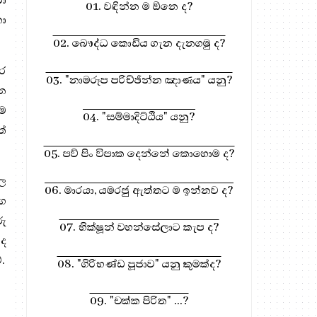
බා
01. වඳින්න ම ඕනෙ ද?
නා
02. බෞද්ධ කොඩිය ගැන දැනගමු ද?
ූර
03. "නාමරූප පරිච්ඡින්න ඤාණය" යනු?
ැන
ීම
04. "සම්මාදිට්ඨිය" යනු?
ත්
05. පව් පිං විපාක දෙන්නේ කොහොම ද?
බල
06. මාරයා, යමරජු ඇත්තට ම ඉන්නව ද?
්ග
රු
07. භික්ෂූන් වහන්සේලාට කැප ද?
ේද
.
08. "ගිරිභණ්ඩ පූජාව" යනු කුමක්ද?
09. "චක්ක පිරිත" ...?