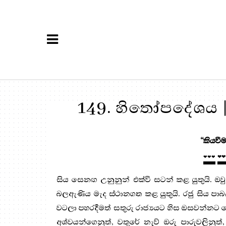
149. හිතෝපදේශය |
“කියවීම
❤❤❤
❤❤
සිය සෙනඟ උනුනුන් එක්වී සටන් කළ යුතුයි. ඔවු
බලඇණිය මැද ස්ථානගත කළ යුතුයි. රජු සිය පාබ
වටලා පහරදීමත් සතුරු රාජ්‍යයට හිස ඔසවන්නට න
අශ්වයන්ගෙනුත්, වතුරේ නැව් ඔරු පාරුවලිනුත්,