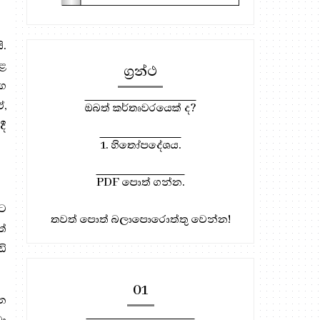
ි.
කළ
ග්‍රන්ථ
සඟ
ඒ,
ඔබත් කර්තෘවරයෙක් ද?
දී
1. හිතෝපදේශය.
PDF පොත් ගන්න.
මට
තවත් පොත් බලාපොරොත්තු වෙන්න!
්
ඩි
01
ධන