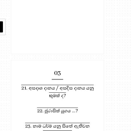
03
21. අසදෘශ දානය / අසදිස දානය යනු
කුමක් ද?
22. ජුරාසික් යුගය ...?
23. නාම ධර්ම යනු සිතේ ඇතිවන