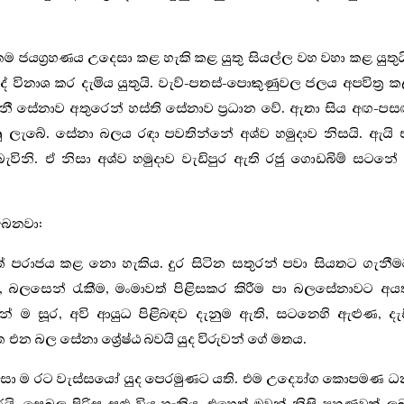
යග්‍රහණය උදෙසා කළ හැකි කළ යුතු සියල්ල වහ වහා කළ යුතුය
 විනාශ කර දැමිය යුතුයි. වැව්-පතස්-පොකුණුවල ජලය අපවිත්‍ර 
ුරාංගනී සේනාව අතුරෙන් හස්ති සේනාව ප්‍රධාන වේ. ඇතා සිය අඟ-ප
 ලැබේ. සේනා බලය රඳා පවතින්නේ අශ්ව හමුදාව නිසයි. ඇයි 
බැවිනි. ඒ නිසා අශ්ව හමුදාව වැඩිපුර ඇති රජු ගොඩබිම් සටනේ 
බෙනවා:
ත් පරාජය කළ නො හැකිය. දුර සිටින සතුරන් පවා සියතට ගැනී
බලසෙන් රැකීම, මංමාවත් පිළිසකර කිරීම පා බලසේනාවට අයත
් ම සූර, අවි ආයුධ පිළිබඳව දැනුම ඇති, සටනෙහි ඇළුණ, දැ
ත එන බල සේනා ශ්‍රේෂ්ඨ බවයි යුද විරුවන් ගේ මතය.
නිසා ම රට වැස්සයෝ යුද පෙරමුණට යති. එම උද්‍යෝග කොපමණ 