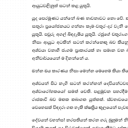
ආයුධවලිනුත් සටන් කළ යුතුයි.
යුද පෙරමුණට යන්නේ බණ භාවනාවට නො වේ. තම ජ
සතුරා ප්‍රයෝජනයට ගන්නා කෑම-වතුර-දර වැනි දේ
යුතුයි. පවුරු අගල් බිඳදැමිය යුතුයි. රජුගේ චත
නිසා ආයුධ අටකින් සටන් කරන්නෙකු බව කියනු
අශ්වයා වනාහී ජංගම ප්‍රාකාරයක් හා සමාන වන 
අනිවාර්යයෙන් ම දිනන්නේ ය.
ඔන්න ඔය කාරණය නිසා මෙන්න මෙහෙම කියා ති
අශ්වයන් පිට නැගි සටන් කරන්නන් දෙවියන්ටව
අශ්වාරෝහකයෝ සමත් වෙති. පළමුවන පහරදීම, 
රාජකාරි බව මතක තබාගත යුත්තක්. ස්වභාවයෙන
වෙහෙසක් විඳදරා ගත හැකි ක්ෂත්‍රිය කුලයෙන් පැව
දේවයන් වහන්ස! නරපතියන් කරන ගරු බුහුමන් 