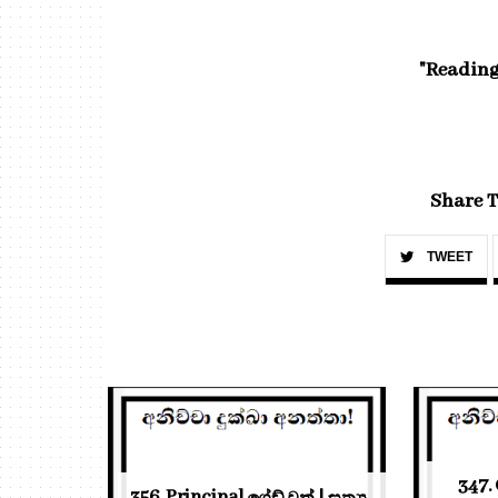
"Reading
Share T
TWEET
347. 
356. Principal ග්‍රේඩ් වන් | සත්‍ය ...