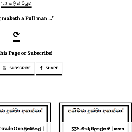
👈 කලින් පිටුව
 maketh a Full man ..."
⟳
his Page or Subscribe!
SUBSCRIBE
SHARE
Grade One ප්‍රින්සිපල් |
338. මාරු විදුහල්පති | සත්‍ය