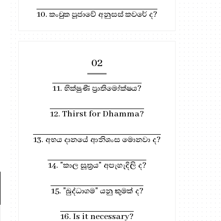
10. කංචුක පූජාවේ අනුසස් කවරේ ද?
02
11. භික්ෂුණී ප්‍රාතිමෝක්ෂය?
12. Thirst for Dhamma?
13. අභය දානයේ ආනිශංස මොනවා ද?
14. "කාල සූත්‍රය" අපැහැදිලි ද?
15. "බුද්ධාගම" යනු කුමක් ද?
329. මරු විදුහල්පති | සත්‍ය
320. මාර විදුහල
16. Is it necessary?