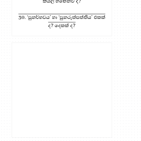
කියල හිතෙනව ද?
30. ‘පුනර්භවය’ හා ‘පුනරුත්පත්තිය’ එකක්
ද? දෙකක් ද?