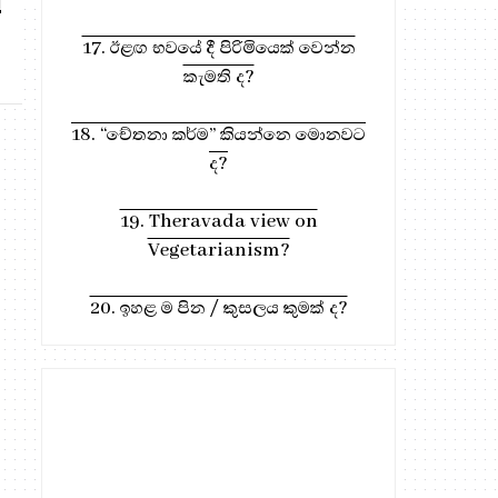
17. ඊළඟ භවයේ දී පිරිමියෙක් වෙන්න
කැමති ද?
18. “චේතනා කර්ම” කියන්නෙ මොනවට
ද?
19. Theravada view on
Vegetarianism?
20. ඉහළ ම පින / කුසලය කුමක් ද?