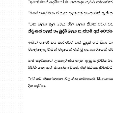
“අනේ මගේ දෙයියෝ මං නහකුණු ගෑවට සමාවෙන්න
“මගේ පණ! ඔයා ඒ ගැන සැකයක් සාංකාවක් ඇති ක
“ධන බලය කුල බලය නිල බලය කියන ඒවට වඩා
තිබුණත් පලක් නෑ බුද්ධි බලය නැත්නම් අත් වෙන්
ඉතින් පණේ ඔය කාරණාව සක් සුදක් සේ කියා පාන 
මහල්ලෙකු විසින් මදයෙන් මත් වූ අහංකාරයෙන් පිම්
තම සැමියාගේ උපහැරණය ගැන ඇසූ කැවිඩිය මහ
විහිළු නො කර’ කියන්නා වගේ. ඒත් ඔරකොච්චාවට 
“හරි හරි කියන්නකො බලන්න හාවාගෙයි සිංහයාගේ 
දිග හැරියා.