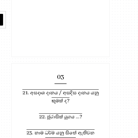
03
21. අසදෘශ දානය / අසදිස දානය යනු
කුමක් ද?
22. ජුරාසික් යුගය ...?
23. නාම ධර්ම යනු සිතේ ඇතිවන