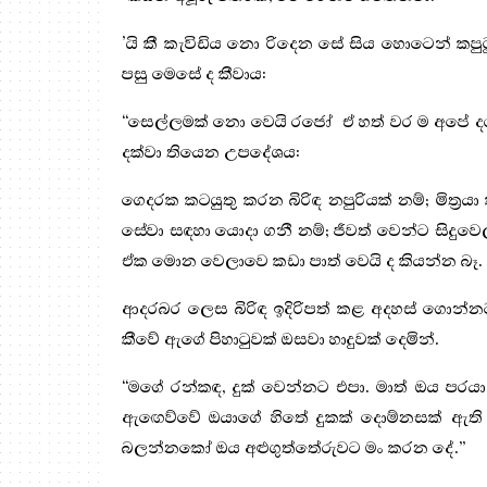
’යි කී කැවිඩිය නො රිදෙන සේ සිය හොටෙන් ක
පසු මෙසේ ද කීවාය:
“සෙල්ලමක් නො වෙයි රජෝ
ඒ හත් වර ම අපේ ද
දක්වා තියෙන උපදේශය:
ගෙදරක කටයුතු කරන බිරිඳ නපුරියක් නම්; මිත්‍
සේවා සඳහා යොදා ගනී නම්; ජීවත් වෙන්ට සිදු
ඒක මොන වෙලාවෙ කඩා පාත් වෙයි ද කියන්න බෑ.
ආදරබර ලෙස බිරිඳ ඉදිරිපත් කළ අදහස් ගොන්
කීවේ ඇගේ පිහාටුවක් ඔසවා හාදුවක් දෙමින්.
“මගේ රන්කඳ, දුක් වෙන්නට එපා. මාත් ඔය පර
ඇඟෙව්වේ ඔයාගේ හිතේ දුකක් දොම්නසක් ඇති 
බලන්නකෝ ඔය අළුගුත්තේරුවට මං කරන දේ.”