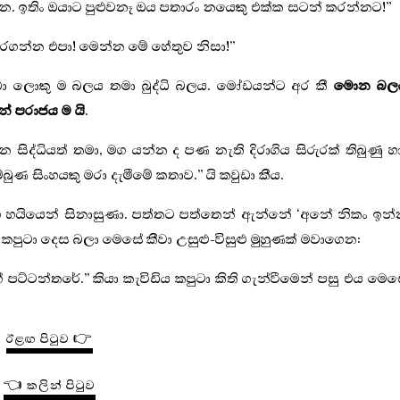
. ඉතිං ඔයාට පුළුවනෑ ඔය පතාරං නයෙකු එක්ක සටන් කරන්නට!”
රගන්න එපා! මෙන්න මේ හේතුව නිසා!”
 ලොකු ම බලය තමා බුද්ධි බලය. මෝඩයන්ට අර කී
මොන බල
නේ පරාජය ම යි
.
සිද්ධියත් තමා, මග යන්න ද පණ නැති දිරාගිය සිරුරක් තිබුණු හ
බුණ සිංහයකු මරා දැමීමේ කතාව.” යි කවුඩා කීය.
 හයියෙන් සිනාසුණා. පත්තට පත්තෙන් ඇන්නේ ‘අනේ නිකං ඉන්
කපුටා දෙස බලා මෙසේ කීවා උසුළු-විසුළු මුහුණක් මවාගෙන:
පට්ටන්තරේ.” කියා කැවිඩිය කපුටා කිති ගැන්වීමෙන් පසු එය මෙ
ඊළඟ පිටුව 👉
👈 කලින් පිටුව