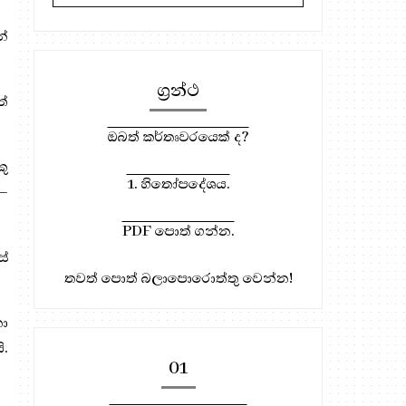
න්
ග්‍රන්ථ
තේ
ඔබත් කර්තෘවරයෙක් ද?
කු
1. හිතෝපදේශය.
 –
PDF පොත් ගන්න.
සේ
තවත් පොත් බලාපොරොත්තු වෙන්න!
නො
.
01