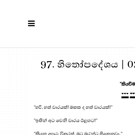
97. හිතෝපදේශය | 02
“කියවීම
❤❤❤
❤❤
“හරි, හත් වාරයක්! මතක ද හත් වාරයක්!”
“ඉතින් අට වෙනි වාරය ඊළඟට!”
“කියන අපූරු විතරක්, මට මරන්ට හිතෙනවා.”