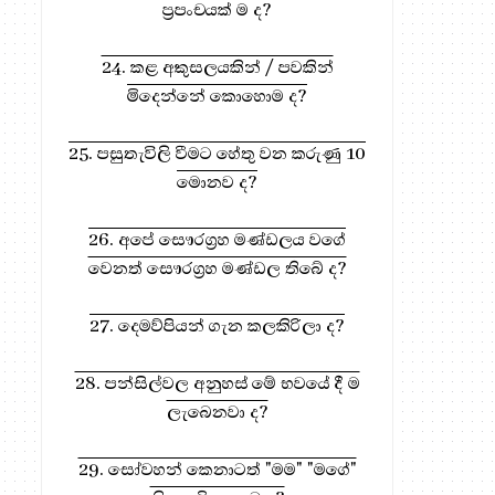
ප්‍රපංචයක් ම ද?
24. කළ අකුසලයකින් / පවකින්
මිදෙන්නේ කොහොම ද?
25. පසුතැවිලි වීමට හේතු වන කරුණු 10
මොනව ද?
26. අපේ සෞරග්‍රහ මණ්ඩලය වගේ
වෙනත් සෞරග්‍රහ මණ්ඩල තිබේ ද?
27. දෙමව්පියන් ගැන කලකිරිලා ද?
28. පන්සිල්වල අනුහස් මේ භවයේ දී ම
ලැබෙනවා ද?
29. සෝවහන් කෙනාටත් "මම" "මගේ"