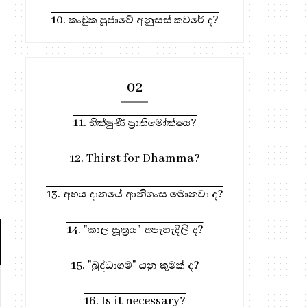
10. කංචුක පූජාවේ අනුසස් කවරේ ද?
02
11. භික්ෂුණී ප්‍රාතිමෝක්ෂය?
12. Thirst for Dhamma?
13. අභය දානයේ ආනිශංස මොනවා ද?
14. "කාල සූත්‍රය" අපැහැදිලි ද?
15. "බුද්ධාගම" යනු කුමක් ද?
295. ග්‍රේඩ් වන් Principal | සත්‍ය ...
358. Principal ග්‍රේඩ
16. Is it necessary?