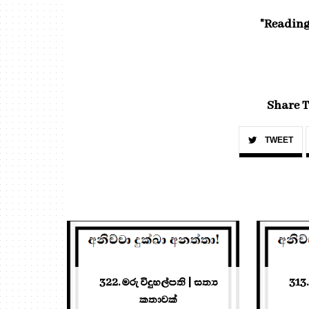
"Reading
Share T
TWEET
322. මරු විදුහල්පති | සත්‍ය
313.
කතාවක්