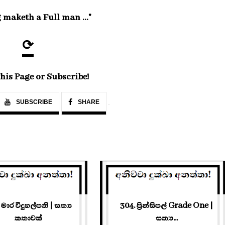
 maketh a Full man ..."
⟳
his Page or Subscribe!
SUBSCRIBE
SHARE
 මාර විදුහල්පති | සත්‍ය
304. ප්‍රින්සිපල් Grade One |
කතාවක්
සත්‍ය...