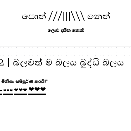
පොත් ///|||\\\ නෙත්
ලොව දකින නෙත්!
 | බලවත් ම බලය බුද්ධි බලය
 මිනිසා සම්පූර්ණ කරයි!”
❤❤❤
❤❤❤
❤❤❤
❤