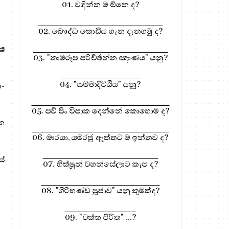
01. වඳින්න ම ඕනෙ ද?
02. බෞද්ධ කොඩිය ගැන දැනගමු ද?
ය
03. "නාමරූප පරිච්ඡින්න ඤාණය" යනු?
04. "සම්මාදිට්ඨිය" යනු?
ා-
05. පව් පිං විපාක දෙන්නේ කොහොම ද?
න
06. මාරයා, යමරජු ඇත්තට ම ඉන්නව ද?
සේ
07. භික්ෂූන් වහන්සේලාට කැප ද?
08. "ගිරිභණ්ඩ පූජාව" යනු කුමක්ද?
09. "චක්ක පිරිත" ...?