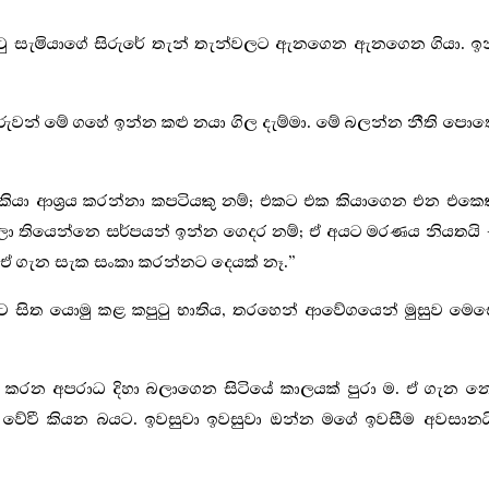
පුටු සැමියාගේ සිරුරේ තැන් තැන්වලට ඇනගෙන ඇනගෙන ගියා. ඉ
රුවන් මේ ගහේ ඉන්න කළු නයා ගිල දැම්මා. මේ බලන්න නීති පො
රයා කියා ආශ්‍රය කරන්නා කපටියකු නම්; එකට එක කියාගෙන එන එකෙ
වෙලා තියෙන්නෙ සර්පයන් ඉන්න ගෙදර නම්; ඒ අයට මරණය නියතයි
 ඒ ගැන සැක සංකා කරන්නට දෙයක් නෑ.”
නට සිත යොමු කළ කපුටු භාතිය, තරහෙන් ආවේගයෙන් මුසුව මෙ
යා කරන අපරාධ දිහා බලාගෙන සිටියේ කාලයක් පුරා ම. ඒ ගැන 
වේවී කියන බයට. ඉවසුවා ඉවසුවා ඔන්න මගේ ඉවසීම අවසානයි