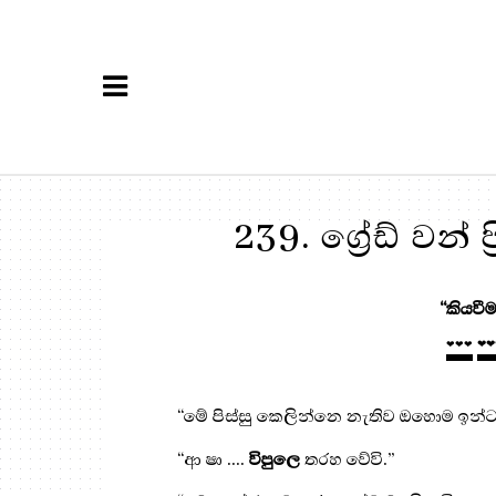
239. ග්‍රේඩ් වන් 
“කියවීම
❤❤❤
❤❤
“
මේ පිස්සු කෙලින්නෙ නැතිව ඔහොම ඉන්ට 
“
ආ ෂා ....
විපුලෙ
තරහ වේවි.
”