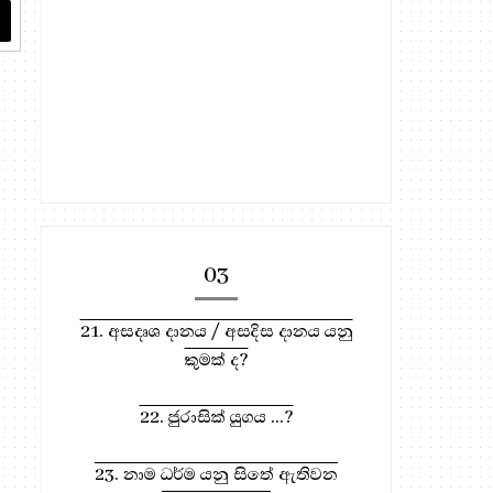
03
21. අසදෘශ දානය / අසදිස දානය යනු
කුමක් ද?
22. ජුරාසික් යුගය ...?
23. නාම ධර්ම යනු සිතේ ඇතිවන