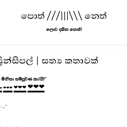
පොත් ///|||\\\ නෙත්
ලොව දකින නෙත්!
ප්‍රින්සිපල් | සත්‍ය කතාවක්
 මිනිසා සම්පූර්ණ කරයි!”
❤❤❤
❤❤❤
❤❤❤
❤
...
”