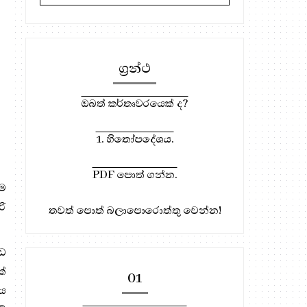
ග්‍රන්ථ
ඔබත් කර්තෘවරයෙක් ද?
1. හිතෝපදේශය.
PDF පොත් ගන්න.
 ම
රි
තවත් පොත් බලාපොරොත්තු වෙන්න!
කඩ
ක්
01
ිය