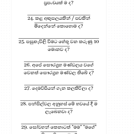
ප්‍රපංචයක් ම ද?
24. කළ අකුසලයකින් / පවකින්
මිදෙන්නේ කොහොම ද?
25. පසුතැවිලි වීමට හේතු වන කරුණු 10
මොනව ද?
26. අපේ සෞරග්‍රහ මණ්ඩලය වගේ
වෙනත් සෞරග්‍රහ මණ්ඩල තිබේ ද?
27. දෙමව්පියන් ගැන කලකිරිලා ද?
28. පන්සිල්වල අනුහස් මේ භවයේ දී ම
ලැබෙනවා ද?
29. සෝවහන් කෙනාටත් "මම" "මගේ"