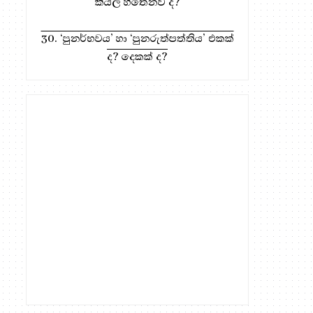
කියල හිතෙනව ද?
30. ‘පුනර්භවය’ හා ‘පුනරුත්පත්තිය’ එකක්
ද? දෙකක් ද?