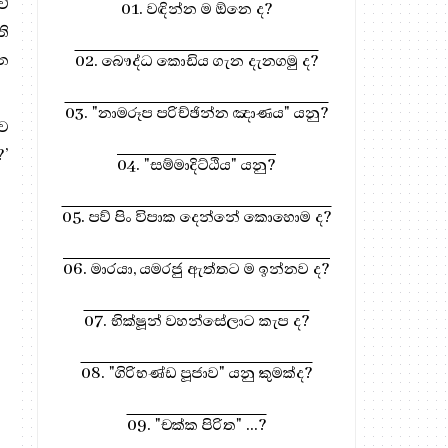
ේ
01. වඳින්න ම ඕනෙ ද?
ති
වන
02. බෞද්ධ කොඩිය ගැන දැනගමු ද?
03. "නාමරූප පරිච්ඡින්න ඤාණය" යනු?
ිව
?’
04. "සම්මාදිට්ඨිය" යනු?
05. පව් පිං විපාක දෙන්නේ කොහොම ද?
06. මාරයා, යමරජු ඇත්තට ම ඉන්නව ද?
07. භික්ෂූන් වහන්සේලාට කැප ද?
08. "ගිරිභණ්ඩ පූජාව" යනු කුමක්ද?
09. "චක්ක පිරිත" ...?