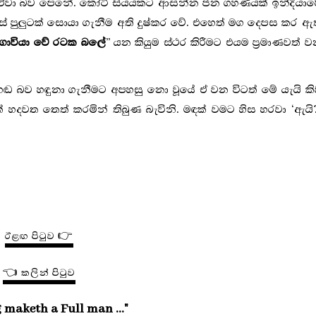
් ඒවා බව පෙනේ. කෝටි සියයකට ආසන්න ජන ගහණයක් ඉන්දියාව
් පුලුටක් සොයා ගැනීම අති දුෂ්කර වේ. එහෙත් මග දෙපස කර ඇ
ොවියා වේ රටක බලේ
”
යන කියුම ස්ථර කිරීමට එයම ප්‍රමාණවත් 
ඬ බව හඳුනා ගැනීමට අපහසු නො වූයේ ඒ වන විටත් මේ යැයි ක
ක් හදවත තෙත් කරමින් තිබුණ බැවිනි. මඳක් වමට හිස හරවා ‘ඇයි
ඊළඟ පිටුව 👉
👈 කලින් පිටුව
 maketh a Full man ..."