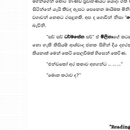
මගීන්ගෙන් තොර භාණ්ඩ ප්‍රවාහණයට යොදා ගත
සිටින්නේ යැයි කීවද ඇසට පෙනෙන මායිමක මිනිස
වගාවන් නෙතට රසදුනකි. අප ද ගොවීන් නිසා “
ග
බැවිනි.
“
සර් සර්
ධර්මසේන
සර්
”
ඒ
මිලිනා
ගේ කටහ
නො හැකි කිසියම් ආශ්වාද ජනක සිහින් දිය දහර
කියනාක් මෙන් කෙටි සෙලවීමක් හිසෙන් කෙරිණ.
“
එන්ඩකෝ අර කතාව අහගන්ට ... ... ...
”
“
මොන කථාව ද?
”
"Reading