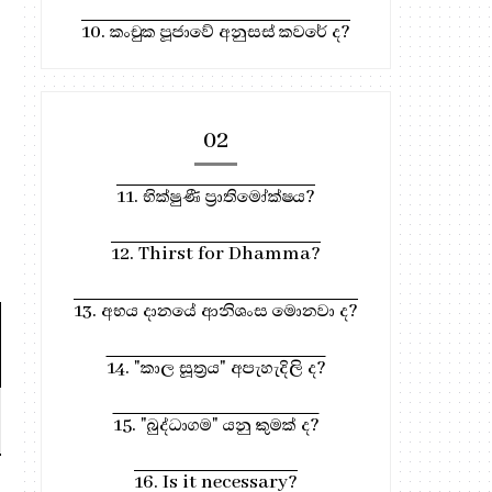
10. කංචුක පූජාවේ අනුසස් කවරේ ද?
02
11. භික්ෂුණී ප්‍රාතිමෝක්ෂය?
12. Thirst for Dhamma?
13. අභය දානයේ ආනිශංස මොනවා ද?
14. "කාල සූත්‍රය" අපැහැදිලි ද?
347. Grade One ප්‍රින්සිපල් |
338. මාරු විදුහල
15. "බුද්ධාගම" යනු කුමක් ද?
සත්‍ය...
කතාව
16. Is it necessary?