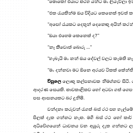
“
මොකෝ එයාට තරහ යන්ට මං ලියැවිලා ඉ
“
එක රැයකින්ම ඔය විදියට කෙනෙක් ඉවත් කර
“
අපෝ රැයකට දෙතුන් දෙනෙකු අයින් කරන්ට
“
ඔයා එහෙම කෙනෙක් ද
?”
“
නෑ කීවොත් බොරු ...
”
“
හැබැයි මං නන් ඔය දේවල් වලට කැමති 
“
මං දන්නවා මට ඕනෙ අරයව ටිකක් කේන්ති
විපුලෙ
ලොකු කල්පනාවක නිමග්නව සිටී. 
ආදරණ සෙයකි. තාවකාලිකව හෝ අටවා ගත් ගෙපැළක්
පස ආසනයකට බර දුනිමි.
වන්දනා කරුවන් රැගත් බස් රථ පහ හැල්
පිලක් දැක ගන්නට නැත. මගී බස් රථ හෝ කාර්
අධිවේගයෙන් ධාවනය වන අයුරු දැක ගන්නට ලැබෙ