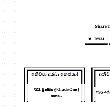
Share T
TWEET
302. ප්‍රින්සිපල් Grade One |
293. ග්‍ර
සත්‍ය...