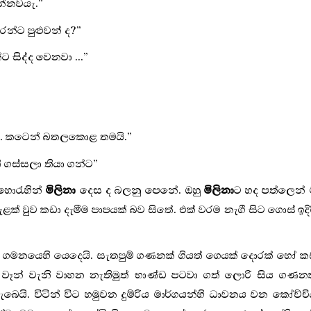
න්නවයැ.
”
න්ට පුළුවන් ද
?”
 සිද්ද වෙනවා ...
”
නෑ. කටෙන් බතලකොළ තමයි.
”
 ගස්සලා තියා ගන්ට
”
හොරැහින්
මිලිනා
දෙස ද බලනු පෙනේ. ඔහු
මිලිනා
ට හද පත්ලෙන්
 වුව කඩා දැමීම පාපයක් බව සිතේ. එක් වරම නැගී සිට ගොස් ඉදි
මේ ගමනයෙහි යෙදෙයි. සැතපුම් ගණනක් ගියත් ගෙයක් දොරක් හෝ 
 වෑන් වැනි වාහන නැතිමුත් භාණ්ඩ පටවා ගත් ලොරි සිය ගණන
යි. විටින් විට හමුවන දුම්රිය මාර්ගයන්හි ධාවනය වන කෝච්ච