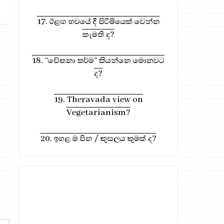
17. ඊළඟ භවයේ දී පිරිමියෙක් වෙන්න
කැමති ද?
18. “චේතනා කර්ම” කියන්නෙ මොනවට
ද?
19. Theravada view on
Vegetarianism?
20. ඉහළ ම පින / කුසලය කුමක් ද?