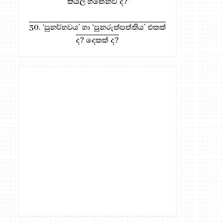
කියල හිතෙනව ද?
30. ‘පුනර්භවය’ හා ‘පුනරුත්පත්තිය’ එකක්
ද? දෙකක් ද?