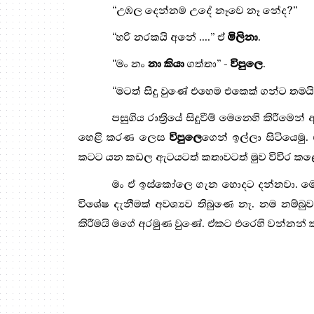
“
උඹල දෙන්නම උදේ නෑවෙ නෑ නේද?
”
“
හරි නරකයි අනේ ....” ඒ
මිලිනා
.
“
මං නං
නා කියා
ගත්තා
”
-
විපුලෙ
.
“
මටත් සිදු වුණේ එහෙම එකෙක් ගන්ට තමයි
පසුගිය රාත්‍රියේ සිදුවීම් මෙනෙහි කිරී
හෙළි කරණ ලෙස
විපුලෙ
ගෙන් ඉල්ලා සිටියෙමු
කටට යන කඩල ඇටයටත් කතාවටත් මුව විවිර කළ
මං ඒ ඉස්කෝලෙ ගැන හොදට දන්නවා. මොක
විශේෂ දැනීමක් අවශ්‍යව තිබුණෙ නෑ. නම නම්
කිරීමයි මගේ අරමුණ වුණේ. ඒකට එරෙහි වන්නන් කාට 