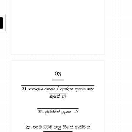
03
21. අසදෘශ දානය / අසදිස දානය යනු
කුමක් ද?
22. ජුරාසික් යුගය ...?
23. නාම ධර්ම යනු සිතේ ඇතිවන