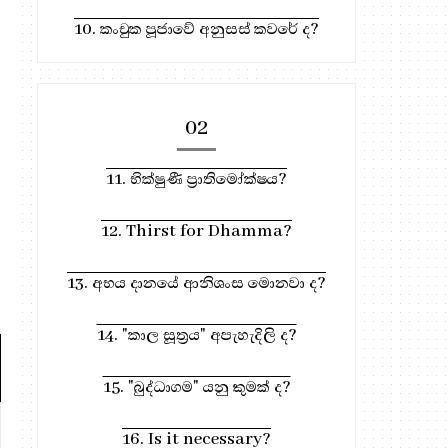
10. කංචුක පූජාවේ අනුසස් කවරේ ද?
02
11. භික්ෂුණී ප්‍රාතිමෝක්ෂය?
12. Thirst for Dhamma?
13. අභය දානයේ ආනිශංස මොනවා ද?
14. "කාල සූත්‍රය" අපැහැදිලි ද?
15. "බුද්ධාගම" යනු කුමක් ද?
301. ප්‍රින්සිපල් Grade One |
292. ග්‍රේඩ් වන් Prin
16. Is it necessary?