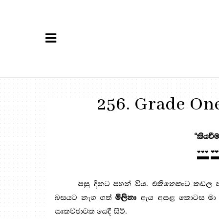
256. Grade One ප
“කියවීම
❤❤❤
❤❤
පසු දිනට පහන් විය. එකිනෙකාට කඩල ප
බසයට නැග ගත්
මිලිනා
ඇය අසළ කොටස මා ව
සාකච්ඡාවක යෙදී සිටී.