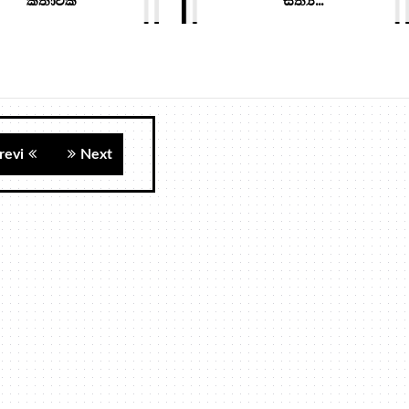
කතාවක්
සත්‍ය...
revi
Next