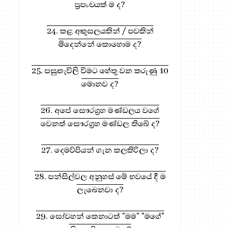
ප්‍රපංචයක් ම ද?
24. කළ අකුසලයකින් / පවකින්
මිදෙන්නේ කොහොම ද?
25. පසුතැවිලි වීමට හේතු වන කරුණු 10
මොනව ද?
26. අපේ සෞරග්‍රහ මණ්ඩලය වගේ
වෙනත් සෞරග්‍රහ මණ්ඩල තිබේ ද?
27. දෙමව්පියන් ගැන කලකිරිලා ද?
28. පන්සිල්වල අනුහස් මේ භවයේ දී ම
ලැබෙනවා ද?
29. සෝවහන් කෙනාටත් "මම" "මගේ"