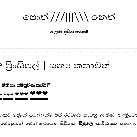
පොත් ///|||\\\ නෙත්
ලොව දකින නෙත්!
්‍රිංසිපල් | සත්‍ය කතාවක්
 මිනිසා සම්පූර්ණ කරයි!”
❤❤❤
❤❤❤
❤❤❤
❤
ැකට් දෙමින් සියල්ලන්ම බස් රථවලට නංවනු ලැබිණ. පළමුවෙන
ෙනුවෙන් වෙන් කරගෙන සිටියාය.
විපුලෙ
සංවිධායක සමඟ බ