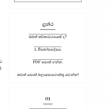
ග්‍රන්ථ
ඔබත් කර්තෘවරයෙක් ද?
1. හිතෝපදේශය.
ඩ
PDF පොත් ගන්න.
.
තවත් පොත් බලාපොරොත්තු වෙන්න!
01