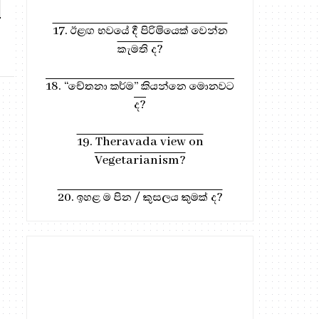
සත්‍ය...
17. ඊළඟ භවයේ දී පිරිමියෙක් වෙන්න
කැමති ද?
18. “චේතනා කර්ම” කියන්නෙ මොනවට
ද?
19. Theravada view on
Vegetarianism?
20. ඉහළ ම පින / කුසලය කුමක් ද?