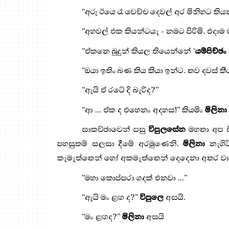
“
අරූ ඊයෙ රෑ වෙච්ච දෙවල් අර මිනිහට කි
“
අහවල් එක කියන්ටයැ - නමට පිරිමි. එදා
“ඒකනෙ බුදුන් කියල තියෙන්නේ ‘
යම්පිච්ඡං
“
ඔයා ඉතිං බණ කිය කියා ඉන්ට. තව දවස් 
“
ඇයි ඒ රටේ දි බැරිද
?”
“
ආ ... ඒක ද එහෙනං අදහස!” කියමිං
මිලිනා
සාකච්ඡාවෙන් පසු
විපුලසේන
මහතා අප ස
පහසුකම් සලසා දීමේ අරමුණෙනි.
මිලිනා
නැගිට
කැමැත්තෙන් හෝ අකමැත්තෙන් දෙදෙනා අතර වාඩි ව
“
මහා කොප්පරා ගදක් එනවා ...
”
“
ඇයි මං ළඟ ද
?”
විපුලෙ
අසයි.
“
මං ළඟද?
”
මිලිනා
අසයි