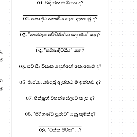
01. වඳින්න ම ඕනෙ ද?
02. බෞද්ධ කොඩිය ගැන දැනගමු ද?
03. "නාමරූප පරිච්ඡින්න ඤාණය" යනු?
04. "සම්මාදිට්ඨිය" යනු?
රු
න්
05. පව් පිං විපාක දෙන්නේ කොහොම ද?
ැන
06. මාරයා, යමරජු ඇත්තට ම ඉන්නව ද?
ක්
07. භික්ෂූන් වහන්සේලාට කැප ද?
08. "ගිරිභණ්ඩ පූජාව" යනු කුමක්ද?
09. "චක්ක පිරිත" ...?