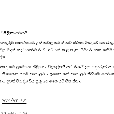
.
”
මිලිනා
පවසයි.
මෙන් අනතුරුව පාතරාසයට දුන් කඩල කමින් නව ස්ථාන මාරුවේ තොරතු
. ඔහු මඳක් කල්පනාවට වැටී, අවසන් කළ තැන සිහියට නගා ගනිමි
ේය.
ද ගම ළගමනෙ තිබුණෙ. විදුහල්පති ගුරු මණ්ඩලය දෙගුරුන් ග
බුව තියාගෙන ගමේ පාසැලට - ඉගෙන ගත් පාසැලට කිසියම් සේවය
වුවත් විරුද්ධ විය යුතු බව මගේ යටි හිත කීවා.
ඊළඟ පිටුව 👉
👈 කලින් පිටුව