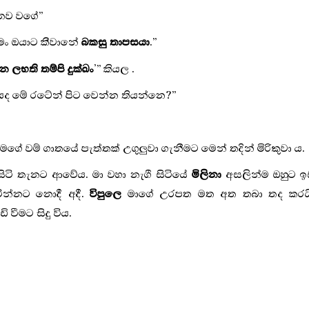
යනව වගේ
”
ම මං ඔයාට කීවානේ
බකසු තාපසයා
.
”
 න ලභති තම්පි දුක්ඛං
’” කියල .
කීයද මේ රටේන් පිට වෙන්න තියන්නෙ?
”
මගේ වම් ගාතයේ පැත්තක් උගුලුවා ගැනීමට මෙන් තදින් මිරිකුවා ය.
ිටි තැනට ආවේය. මා වහා නැගී සිටියේ
මිලිනා
අසලින්ම ඔහුට ඉ
ින්නට නොදී අදී.
විපුලෙ
මාගේ උරපත මත අත තබා තද කරයි
ීමට සිදු විය.