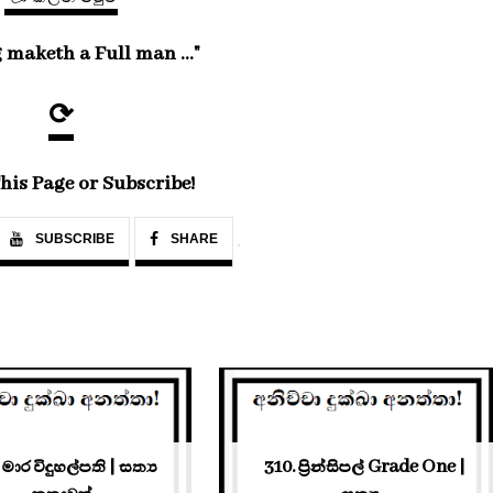
 maketh a Full man ..."
⟳
his Page or Subscribe!
SUBSCRIBE
SHARE
 මාර විදුහල්පති | සත්‍ය
310. ප්‍රින්සිපල් Grade One |