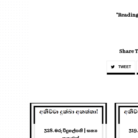
"Reading
Share T
TWEET
328. මරු විදුහල්පති | සත්‍ය
319.