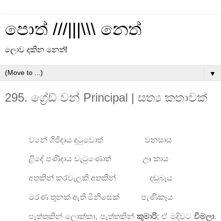
පොත් ///|||\\\ නෙත්
ලොව දකින නෙත්!
▼
295. ග්‍රේඩ් වන් Principal | සත්‍ය කතාවක්
වනේ ගිජිඳාය දුටුවොත් වනසාය
ළිඳේ පණිදාය වැටුණොත් ඌ කාය
අතකින් කරවැලකි අතකින් දඬුබෑය
මරණ තුනක් ඇති මිනිසෙක් පැණිකෑය
පැත්තකින් ලොක්කා, පැත්තකින්
කුමාරි
; ඒ මදිවට
විමලා
.