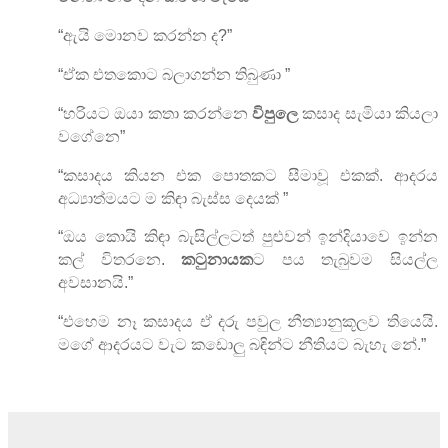
“
ඇයි මොනව කරන්න ද
?”
“
ඒක එතකොට බලාගන්න තිබුණා
”
“
හරියට ඔයා කතා කරන්නෙ
විපුලෙ
කසාද සැමියා කියලා
වගේනෙ
”
“
කසාදය කියන එක පොතකට සීමාවූ එකක්. ආදරය
අධ්‍යාත්මයට ම කිඳා බැස්ස දෙයක්
”
“
ඔය කොයි කිඳා බැසිල්ලටත් පුළුවන් ඉන්දියාවෙ ඉන්න
කල් විතරනෙ.
කටුනායක
ට පය තැබුවම සියල්ල
අවසානයි.
”
“
එහෙම නෑ කසාදය ඒ දරු පවුල නීත්‍යානුකූලව තියෙයි.
මගේ ආදරයට වැට කඩොලු බඳින්ට නීතියට බැහැ නේ.
”