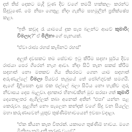
දත් තිස් දෙකට මැදි වුණ දිව වගේ තමයි හක්කලං කරන්ට
සිදුවුණේ. මේ නිසා ගෙතුළ නිදා ගැනීම සහමුලින් ප්‍රතික්ෂේප
කළා.
“
ඉතිං කවුද රෑ යාමයේ දුක සැප බලන්ට ආවේ
කුමාරි
ද
විමලා
ද
?”
ඒ
මිලිනා
ගේ පැනයක්.
“
ඒවා රාජ්‍ය රහස් කැබිනට් රහස්
”
අලුත් දවසකට තම සේවාව ඉටු කිරීම සදහා සූර්ය දිව්‍ය
රාජයා පෙර ගිරෙන් නැග ආවා. නිදා සිටි තැන සකස් කිරීම
සඳහාත් නො මතකව ගිය තිසරපට ගෙන යාම සඳහාත්
අරුණැල්ලේ
විමලා
පියවර තැබුයේ තේ ජෝග්ගුවක් සමගයි.
ඇගේ දිලිසෙන දෑස එක එල්ලේ බලා සිටිය නො හැකිව ගුරු
නිවාසය දෙස බැලුවා. දඟකාර හිනාවකින් මුව සරසා ගත්
කුමාරි
දෙතොලතර ඇගිල්ලක් තබා අනෙක් අතින්
“
එපා
”
යන්න පළ
කෙරුවා. සුළගින් නො සැලෙන කන්දක් වගේ සිදු වන සියල්ල
මහා කරුණාවෙන් යුතුව තුෂ්ණීම්භාවයෙන් ඉවසා වදාළා.
“
ඒක කියන කැත විතරක්. යකාගෙ තුෂ්ණීම් භාවය. මගෙ
මිනිහා නම් දනී කරණ වැඩේ
”