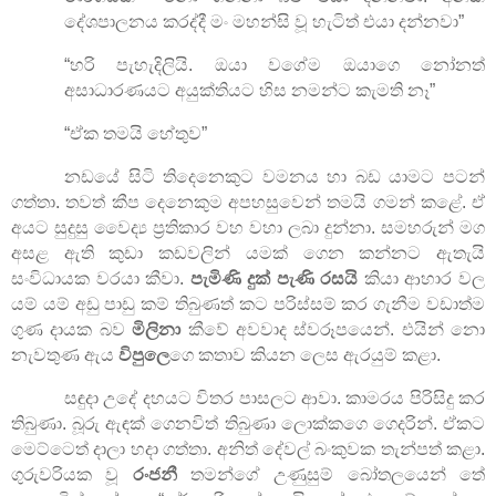
දේශපාලනය කරද්දී මං මහන්සි වූ හැටිත් එයා දන්නවා
”
“
හරි පැහැදිලියි. ඔයා වගේම ඔයාගෙ නෝනත්
අසාධාරණයට අයුක්තියට හිස නමන්ට කැමති නෑ”
“
ඒක තමයි හේතුව
”
නඩයේ සිටි තිදෙනෙකුට වමනය හා බඩ යාමට පටන්
ගත්තා. තවත් කීප දෙනෙකුම අපහසුවෙන් තමයි ගමන් කළේ. ඒ
අයට සුදුසු වෛද්‍ය ප්‍රතිකාර වහ වහා ලබා දුන්නා. සමහරුන් මග
අසළ ඇති කුඩා කඩවලින් යමක් ගෙන කන්නට ඇතැයි
සංවිධායක වරයා කීවා.
පැමිණි දුක් පැණි රසයි
කියා ආහාර වල
යම් යම් අඩු පාඩු කම් තිබුණත් කට පරිස්සම් කර ගැනීම වඩාත්ම
ගුණ දායක බව
මිලිනා
කීවේ අවවාද ස්වරූපයෙන්. එයින් නො
නැවතුණ ඇය
විපුලෙ
ගෙ කතාව කියන ලෙස ඇරයුම් කළා.
සඳුදා උදේ දහයට විතර පාසලට ආවා. කාමරය පිරිසිදු කර
තිබුණා. බූරු ඇඳක් ගෙනවිත් තිබුණා ලොක්කගෙ ගෙදරින්. ඒකට
මෙට්ටෙත් දාලා හදා ගත්තා. අනිත් දේවල් බංකුවක තැන්පත් කළා.
ගුරුවරියක වූ
රංජනී
තමන්ගේ උණුසුම් බෝතලයෙන් තේ