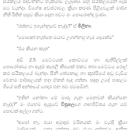
සයිකලය පදවන්නට හැකියාව ලැබුණා. ඔහු සයිකලයෙන් බැස
මට වැන්දා. විශේෂ අවස්ථාවල ක්‍රියා කරණ පිළිවෙළක් මාර්ග
නීති රීතිත් පසුව කියා දෙන බවට මං පොරොන්දු වුණා.
“
රත්නට ඉගැන්නුවේ නැද්ද
?”
ඒ
මිලිනා
.
“
මොකෝ නැත්තෙ ඔයාට උගන්නපු හැම දෙයක්ම
”
“
ඊය කියන කැත
”
අඩි
2.5
මෙට්ටයත් කොට්ටය හා ඇතිරිල්ලක්
පොරෝණය හා ඇඳුම් කැබලි කීපයක් එකට තබා මෙට්ටය රොල්
කර සයිකලයේ බැන්දා. සීනි තේකොළ හා කුස්සියේ අඩු වැඩිය
වෙනම පාර්සලයක් හදා ඒකත් බැඳ ගත්තා. සඳුදා උදේ පාසලට
ගියේ සති අන්තයේ ගෙදර එන බව පවසමින්.
“ඉතින් නෝනා මේ මාරු ගැන මෙනවත් කියන්නෙ
නැද්ද
?”
මං එහෙම ඇසුවේ
විපුලෙ
ගෙ ගෘහජීවිතය ගැන යම්
පොටක් අල්ලා ගන්ට.
“
අපෝ නෑ. එයා අමුතුම චරිතයක්. මං වැරදි ක්‍රියා
මාර්ගයක් නො ගන්නා බව එයා දන්නවා. අනික