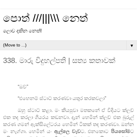
පොත් ///|||\\\ නෙත්
ලොව දකින නෙත්!
▼
338. මාරු විදුහල්පති | සත්‍ය කතාවක්
“
ඔව්
”
“
එහෙනම් ස්ටාට් කරණවා යතුර කරකවලා
”
ඔහු ස්ටාට් කළා. මං කියපුවා මතකනේ ඒ විදියට ක්ලච්
එක තද කරලා ගියරය කඩනවා. දැන් හෙමින් ක්ලච් එක බුරුල්
කරණ ගමන් ඇක්සිලේටරය හෙමින් ටිකක් තද කරණවා. ඔන්න
මං නැග්ගා. හෙමින් යං
ඇල්ලෙ වැව
ට. එනකොට
පියසෝම
ට